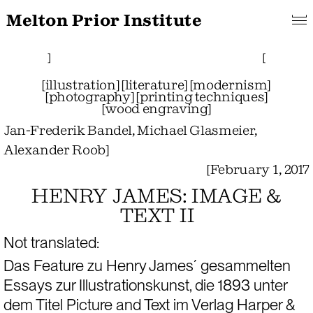
Melton Prior Institute
Search
About
Features
[
Projects
Pictorials
]
Links
Collections
]
[
[
illustration
]
[
literature
]
[
modernism
]
[
photography
]
[
printing techniques
]
[
wood engraving
]
Jan-Frederik Bandel, Michael Glasmeier,
Alexander Roob
]
[
February 1, 2017
HENRY JAMES: IMAGE &
TEXT II
Not translated:
Das Feature zu Henry James´ gesammelten 
Essays zur Illustrationskunst, die 1893 unter 
dem Titel 
Picture and Text 
im Verlag Harper & 