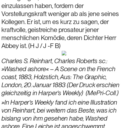
einzulassen haben, fordern der 
Vorstellungskraft weniger ab als jene seines 
Kollegen. Er ist, um es kurz zu sagen, der 
kraftvolle, geistreiche prosateur jener 
menschlichen Komödie, deren Dichter Herr 
Abbey ist. (H J / J -F B)
Charles S. Reinhart, Charles Roberts sc.: 
»Washed ashore« – A Scene on the French 
coast, 1883, Holzstich, Aus: The Graphic, 
London, 20. Januar 1883 (Der Druck erschien 
gleichzeitig in Harper’s Weekly)  (MePri-Coll.)
»In Harper’s Weekly fand ich eine Illustration 
von Reinhart, bei weitem das Beste, was ich 
bislang von ihm gesehen habe, Washed 
ashore. Eine Leiche ist angeschwemmt 