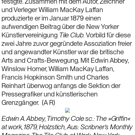
festigte. Zusammen mit dem Autor, Zeichner 
und Verleger William MacKay Laffan 
produzierte er im Januar 1879 einen 
aufwendigen Beitrag über die New Yorker 
Künstlervereinigung 
Tile Club.
 Vorbild für diese 
zwei Jahre zuvor gegründete Assoziation freier 
und angewandter Künstler war die britische 
Arts and Crafts-Bewegung. Mit Edwin Abbey, 
Winslow Homer, William MacKay Laffan, 
Francis Hopkinson Smith und Charles 
Reinhart überwog anfangs die Sektion der 
Pressegrafiker und künstlerischen 
Grenzgänger.  (A R)
Edwin A. Abbey, Timothy Cole sc.: The »Griffin« 
at work, 1879, Holzstich, Aus: Scribner’s Monthly 