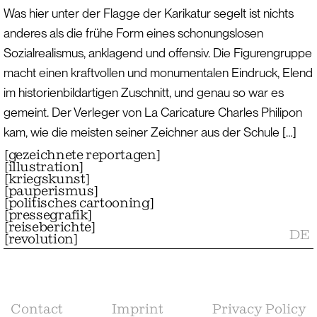
Was hier unter der Flagge der Karikatur segelt ist nichts
anderes als die frühe Form eines schonungslosen
Sozialrealismus, anklagend und offensiv. Die Figurengruppe
macht einen kraftvollen und monumentalen Eindruck, Elend
im historienbildartigen Zuschnitt, und genau so war es
gemeint. Der Verleger von La Caricature Charles Philipon
kam, wie die meisten seiner Zeichner aus der Schule […]
[
gezeichnete reportagen
]
[
illustration
]
[
kriegskunst
]
[
pauperismus
]
[
politisches cartooning
]
[
pressegrafik
]
[
reiseberichte
]
DE
[
revolution
]
Contact
Imprint
Privacy Policy