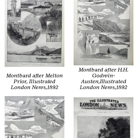
Montbard after H.H.
Montbard after Melton
Godwin-
Prior, Illustrated
Austen,Illustrated
London News,1892
London News,1892