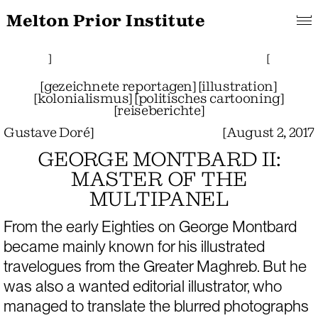
Melton Prior Institute
Search
About
Features
[
Projects
Pictorials
]
Links
Collections
]
[
[
gezeichnete reportagen
]
[
illustration
]
[
kolonialismus
]
[
politisches cartooning
]
[
reiseberichte
]
Gustave Doré
]
[
August 2, 2017
GEORGE MONTBARD II:
MASTER OF THE
MULTIPANEL
From the early Eighties on George Montbard 
became mainly known for his illustrated 
travelogues from the Greater Maghreb. But he 
was also a wanted editorial illustrator, who 
managed to translate the blurred photographs 