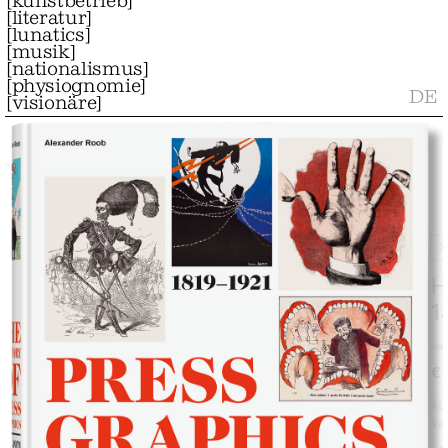
[
kunstbetrieb
]
[
literatur
]
[
lunatics
]
[
musik
]
[
nationalismus
]
[
physiognomie
]
DE
[
visionäre
]