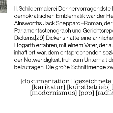
II. Schildermalerei Der hervorragendste 
demokratischen Emblematik war der H
Ainsworths Jack Sheppard–Roman, der 
Parlamentsstenograph und Gerichtsrepo
Dickens.[29] Dickens hatte eine ähnliche
Hogarth erfahren, mit einem Vater, der a
inhaftiert war, dem entsprechenden sozi
der Notwendigkeit, früh zum Unterhalt d
beizutragen. Die große Schnittmenge zw
[
dokumentation
]
[
gezeichnete
[
karikatur
]
[
kunstbetrieb
]
[
modernismus
]
[
pop
]
[
radi