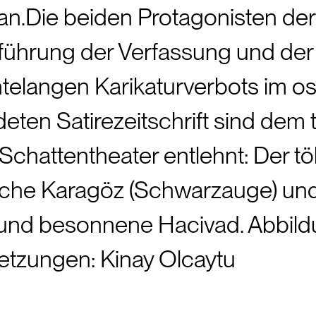
an.Die beiden Protagonisten der
führung der Verfassung und der
ntelangen Karikaturverbots im o
ten Satirezeitschrift sind dem tr
chattentheater entlehnt: Der töl
che Karagöz (Schwarzauge) und 
 und besonnene Hacivad. Abbildu
tzungen: Kinay Olcaytu