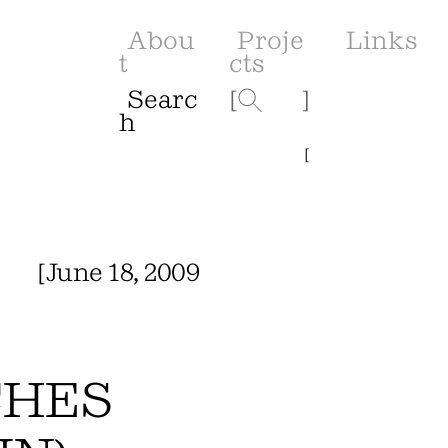
Abou
Proje
Links
t
cts
Searc
[
]
h
[
[
June 18, 2009
CHES