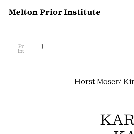
Melton Prior Institute
Pr
]
int
Horst Moser/ Ki
KAR