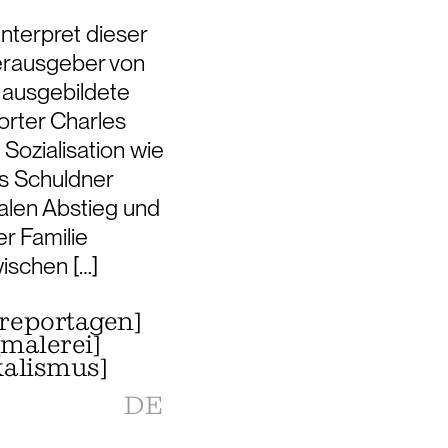
Interpret dieser
erausgeber von
ausgebildete
rter Charles
 Sozialisation wie
ls Schuldner
alen Abstieg und
er Familie
ischen […]
 reportagen
]
[
malerei
]
kalismus
]
DE