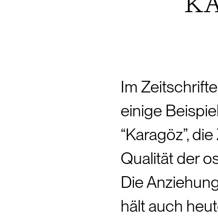
KA
Im Zeitschrif
einige Beispi
“Karagöz”, di
Qualität der o
Die Anziehung
hält auch heut