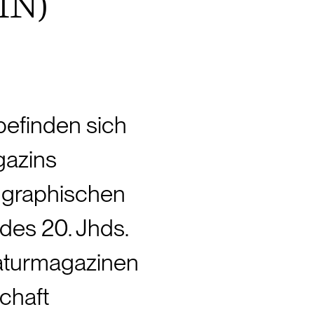
IN)
efinden sich 
azins 
 graphischen 
des 20. Jhds. 
aturmagazinen 
chaft 