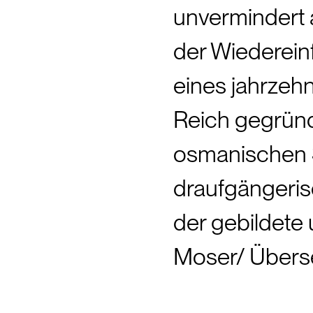
unvermindert 
der Wiederein
eines jahrzeh
Reich gegründe
osmanischen S
draufgängeris
der gebildete
Moser/ Überse